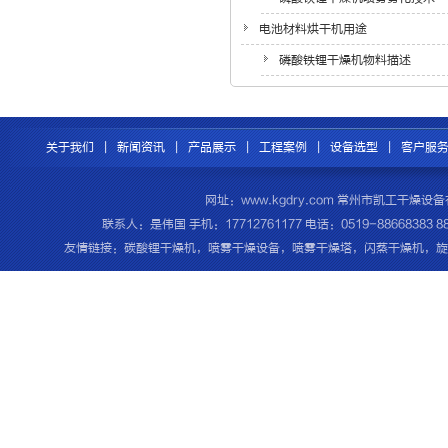
电池材料烘干机用途
磷酸铁锂干燥机物料描述
关于我们
|
新闻资讯
|
产品展示
|
工程案例
|
设备选型
|
客户服
网址：www.kgdry.com 常州市凯工干
联系人：是伟国 手机：17712761177 电话：0519-8866838
友情链接：
碳酸锂干燥机
，
喷雾干燥设备
，
喷雾干燥塔
，
闪蒸干燥机
，
旋