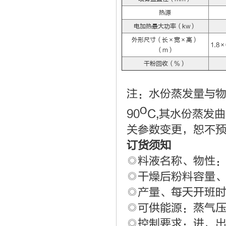
热源
电加热最大功率（kw）
外形尺寸（长×宽×高）
1.8×
（m）
干粉回收（%）
注：水份蒸发量与
o
90
C,其水份蒸发
关参数变更，恕不
订货须知
◎料液名称、物性：
◎干燥后粉料容量
◎产量、每天开班
◎可供能源：蒸气
◎控制要求：进、