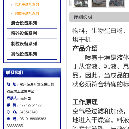
污泥干燥机系列
盘式干燥机系列
详细说明
混合设备系列
物料：生物蛋白粉
粉碎设备系列
烘干机
制粒设备系列
产品介绍
其他设备系列
喷雾干燥是液体工
于从溶液、乳液、
联系我们
品。因此，当成品
状必须符合精确的
地 址：
常州经济开发区横山桥
镇星辰工业集中区
联系人：
是伟国
工作原理
手 机：
17712761177
空气经过滤和加热
Q Q：
243543740
地进入干燥室。料液
电 话：
0519-88668383
88668385