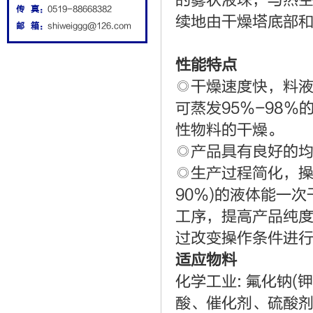
的雾状液珠，与热
传 真：
0519-88668382
续地由干燥塔底部
邮 箱：
shiweiggg@126.com
性能特点
◎干燥速度快，料
可蒸发95％-98
性物料的干燥。
◎产品具有良好的
◎生产过程简化，操
90％)的液体能一
工序，提高产品纯
过改变操作条件进
适应物料
化学工业: 氟化钠
酸、催化剂、硫酸