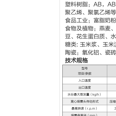
塑料树脂：AB，A
聚乙烯、聚氯乙烯
食品工业：富脂奶粉
食物及植物：燕麦
豆、花生蛋白质、
糖类: 玉米浆、玉
陶瓷：氧化铝、瓷
技术规格
型号
项目/参数
入口温度
出口温度
水份最大蒸发量（kg/h）
离心喷雾头传动形式
压缩
最高转速（r.p.m）
喷雾盘直径（mm）