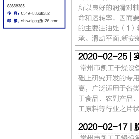
88668385
所以良好的润滑对
传 真：
0519-88668382
命和运转率，因而
邮 箱：
shiweiggg@126.com
的主要注油处（1）
承、滑动平面.新安
2020-02-25 |
常州市凯工干燥设
础上研究开发的专
高，广泛适用于各
于食品、农副产品
工原料等行业之片
2020-02-17 |
常州市凯工干燥设