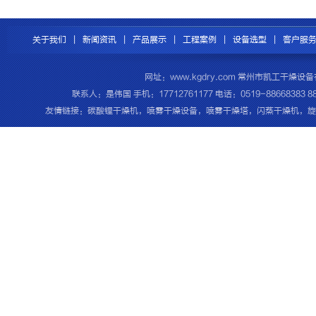
关于我们
|
新闻资讯
|
产品展示
|
工程案例
|
设备选型
|
客户服
网址：www.kgdry.com 常州市凯工干
联系人：是伟国 手机：17712761177 电话：0519-8866838
友情链接：
碳酸锂干燥机
，
喷雾干燥设备
，
喷雾干燥塔
，
闪蒸干燥机
，
旋