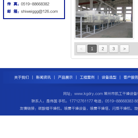
传 真：
0519-88668382
邮 箱：
shiweiggg@126.com
<
1
2
3
>
关于我们
|
新闻资讯
|
产品展示
|
工程案例
|
设备选型
|
客户服
网址：www.kgdry.com 常州市凯工干
联系人：是伟国 手机：17712761177 电话：0519-8866838
友情链接：
碳酸锂干燥机
，
喷雾干燥设备
，
喷雾干燥塔
，
闪蒸干燥机
，
旋