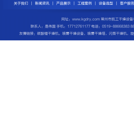
关于我们
|
新闻资讯
|
产品展示
|
工程案例
|
设备选型
|
客户服
网址：www.kgdry.com 常州市凯工干
联系人：是伟国 手机：17712761177 电话：0519-8866838
友情链接：
碳酸锂干燥机
，
喷雾干燥设备
，
喷雾干燥塔
，
闪蒸干燥机
，
旋