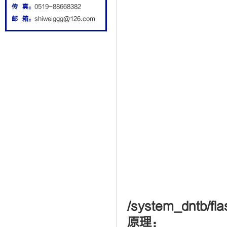
传 真：
0519-88668382
邮 箱：
shiweiggg@126.com
/system_dntb/fla
原理：