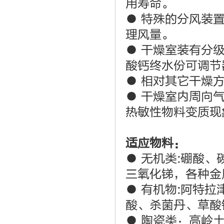
用寿命。
● 特殊的分风装
理风量。
● 干燥室装有分
酸钙终水份可调节器
● 相对其它干燥
● 干燥室内周向
热敏性物料变质现
适应物料：
● 无机类:硼酸
三氧化锑，各种金
● 有机物:阿特
酸、杀菌丹、草酸
● 陶瓷类：高岭