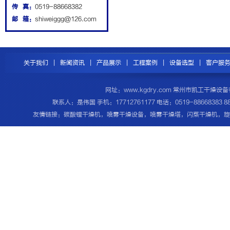
传 真：
0519-88668382
邮 箱：
shiweiggg@126.com
关于我们
|
新闻资讯
|
产品展示
|
工程案例
|
设备选型
|
客户服
网址：www.kgdry.com 常州市凯工干
联系人：是伟国 手机：17712761177 电话：0519-8866838
友情链接：
碳酸锂干燥机
，
喷雾干燥设备
，
喷雾干燥塔
，
闪蒸干燥机
，
旋