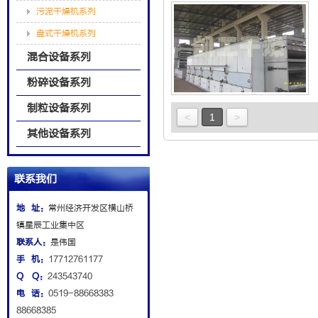
污泥干燥机系列
盘式干燥机系列
混合设备系列
粉碎设备系列
制粒设备系列
<
1
>
其他设备系列
联系我们
地 址：
常州经济开发区横山桥
镇星辰工业集中区
联系人：
是伟国
手 机：
17712761177
Q Q：
243543740
电 话：
0519-88668383
88668385