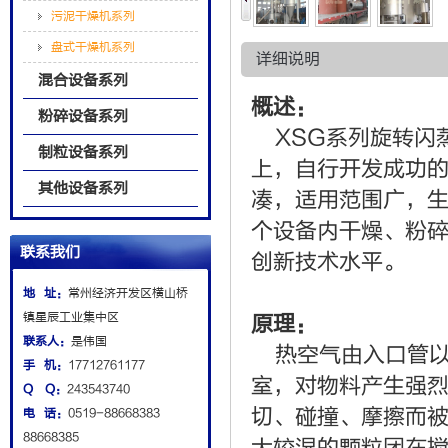
污泥干燥机系列
盘式干燥机系列
详细说明
混合设备系列
概述：
粉碎设备系列
XSG系列旋转闪
制粒设备系列
上，自行开发成功
其他设备系列
凑，适用范围广，
个设备内干燥、粉
联系我们
创新技术水平。
地 址：
常州经济开发区横山桥
镇星辰工业集中区
原理：
联系人：
是伟国
热空气由入口管以
手 机：
17712761177
室，对物料产生强
Q Q：
243543740
切、碰撞、摩擦而
电 话：
0519-88668383
88668385