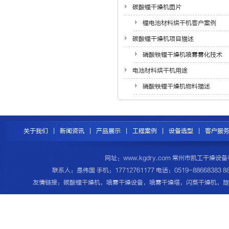
碳酸锂干燥机图片
锂电池材料烘干机客户案例
碳酸锂干燥机项目描述
磷酸铁锂干燥机喷雾雾化技术
电池材料烘干机用途
磷酸铁锂干燥机物料描述
关于我们
|
新闻资讯
|
产品展示
|
工程案例
|
设备选型
|
客户服
网址：www.kgdry.com 常州市凯工干
联系人：是伟国 手机：17712761177 电话：0519-8866838
友情链接：
碳酸锂干燥机
，
喷雾干燥设备
，
喷雾干燥塔
，
闪蒸干燥机
，
旋