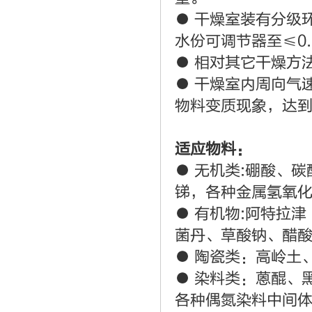
● 干燥室装有分级
水份可调节器至≤0.
● 相对其它干燥方
● 干燥室内周向气
物料变质现象，达
适应物料：
● 无机类:硼酸、
锑，各种金属氢氧
● 有机物:阿特拉
菌丹、草酸钠、醋
● 陶瓷类：高岭土
● 染料类：蒽醌、
各种偶氮染料中间