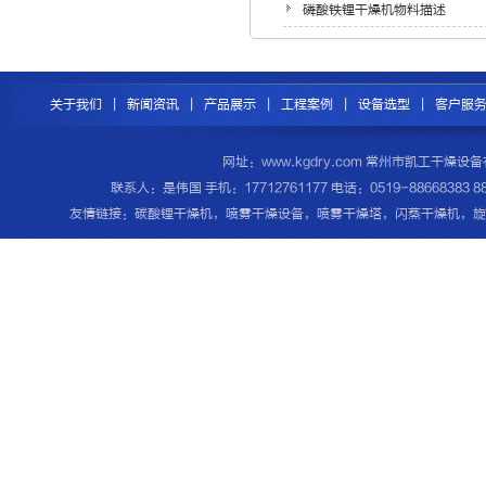
磷酸铁锂干燥机物料描述
关于我们
|
新闻资讯
|
产品展示
|
工程案例
|
设备选型
|
客户服
网址：www.kgdry.com 常州市凯工干
联系人：是伟国 手机：17712761177 电话：0519-8866838
友情链接：
碳酸锂干燥机
，
喷雾干燥设备
，
喷雾干燥塔
，
闪蒸干燥机
，
旋