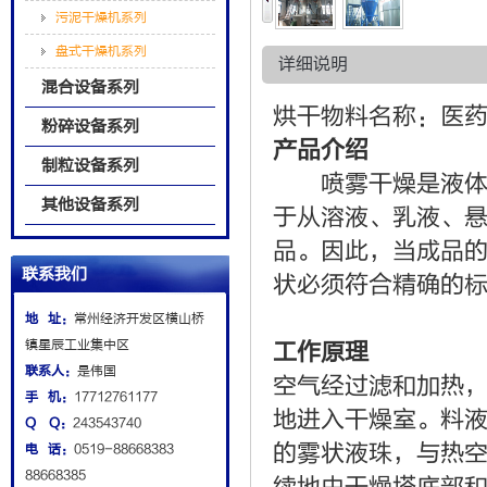
污泥干燥机系列
盘式干燥机系列
详细说明
混合设备系列
烘干物料名称：医
粉碎设备系列
产品介绍
制粒设备系列
喷雾干燥是液体工
其他设备系列
于从溶液、乳液、
品。因此，当成品
联系我们
状必须符合精确的
地 址：
常州经济开发区横山桥
镇星辰工业集中区
工作原理
联系人：
是伟国
空气经过滤和加热
手 机：
17712761177
地进入干燥室。料液
Q Q：
243543740
的雾状液珠，与热
电 话：
0519-88668383
88668385