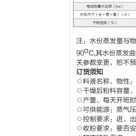
电加热最大功率（kw）
外形尺寸（长×宽×高）（m）
干粉回收（%）
注：水份蒸发量与
o
90
C,其水份蒸发
关参数变更，恕不
订货须知
◎料液名称、物性：
◎干燥后粉料容量
◎产量、每天开班
◎可供能源：蒸气
◎控制要求：进、
◎收粉要求：要否