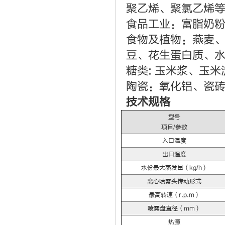
聚乙烯、聚氯乙烯
食品工业：富脂奶粉
食物及植物：燕麦
豆、花生蛋白质、
糖类: 玉米浆、玉
陶瓷：氧化铝、瓷
技术规格
型号
项目/参数
入口温度
出口温度
水份最大蒸发量（kg/h）
离心喷雾头传动形式
最高转速（r.p.m）
喷雾盘直径（mm）
热源