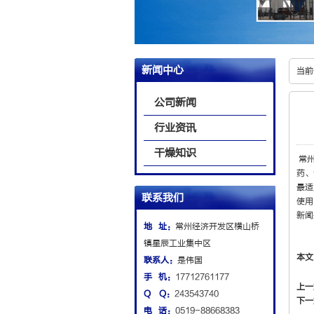
新闻中心
当前
公司新闻
行业资讯
干燥知识
常州
药、
最适
联系我们
使用
新闻
地 址：
常州经济开发区横山桥
镇星辰工业集中区
本文
联系人：
是伟国
手 机：
17712761177
上一
Q Q：
243543740
下一
电 话：
0519-88668383