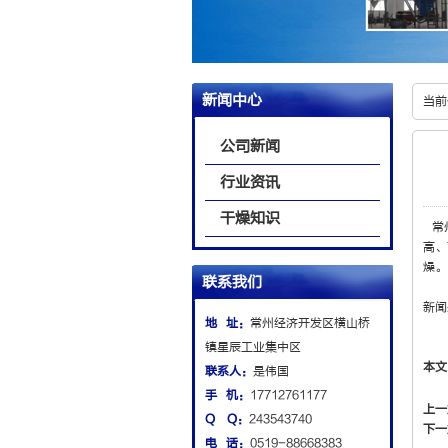
新闻中心
当前
公司新闻
行业资讯
干燥知识
常
高、
燥。
联系我们
新闻
地 址：
常州经济开发区横山桥
镇星辰工业集中区
本文
联系人：
是伟国
手 机：
17712761177
上一
Q Q：
243543740
下一
电 话：
0519-88668383