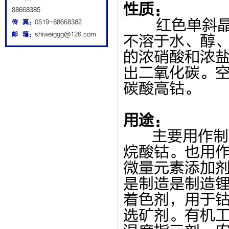
性质：
88668385
红色单斜晶系
传 真：
0519-88668382
邮 箱：
shiweiggg@126.com
不溶于水、醇
的浓硝酸和浓盐
出二氧化碳。
碳酸高钴。
用途：
主要用作制氯
烷酸钴。也用
微量元素添加
是制造是制造
着色剂，用于
选矿剂。有机