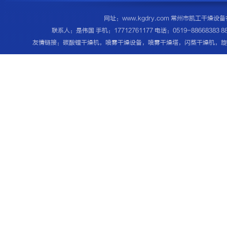
网址：www.kgdry.com 常州市凯工干
联系人：是伟国 手机：17712761177 电话：0519-8866838
友情链接：
碳酸锂干燥机
，
喷雾干燥设备
，
喷雾干燥塔
，
闪蒸干燥机
，
旋