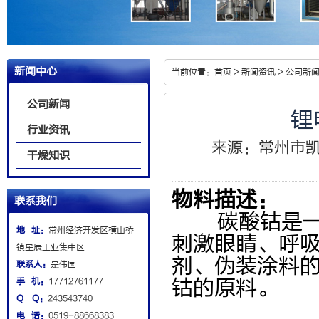
新闻中心
当前位置：
首页
>
新闻资讯
>
公司新
公司新闻
锂
行业资讯
来源：
常州市
干燥知识
物料描述：
联系我们
碳酸钴是一种
地 址：
常州经济开发区横山桥
刺激眼睛、呼
镇星辰工业集中区
剂、伪装涂料
联系人：
是伟国
手 机：
17712761177
钴的原料。
Q Q：
243543740
电 话：
0519-88668383